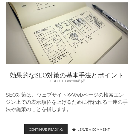
S
E
O
対
策
の
基
本
と
重
要
な
効果的なSEO対策の基本手法とポイント
要
素
PUBLISHED 2020年6月9日
SEO対策は、ウェブサイトやWebページの検索エン
ジン上での表示順位を上げるために行われる一連の手
法や施策のことを指します。
CONTINUE READING
効
LEAVE A COMMENT