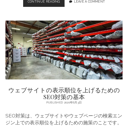
CONTINUE READING
S
LEAVE A COMMENT
E
O
対
策
の
基
本
と
重
要
な
ポ
イ
ン
ト
ウェブサイトの表示順位を上げるための
SEO対策の基本
PUBLISHED 2020年6月3日
SEO対策は、ウェブサイトやウェブページの検索エン
ジン上での表示順位を上げるための施策のことです。