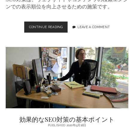
ンでの表示順位を向上させるための施策です。
CONTINUE READING
S
LEAVE A COMMENT
E
O
対
策
の
基
本
原
則
と
具
体
的
な
施
効果的なSEO対策の基本ポイント
策
PUBLISHED 2020年5月18日