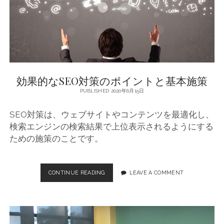
策
の
基
本
ガ
イ
ド
効果的なSEO対策のポイントと基本施策
PUBLISHED 2020年6月15日
SEO対策は、ウェブサイトやコンテンツを最適化し、
検索エンジンの検索結果で上位表示されるようにする
ための施策のことです。
CONTINUE READING
効
LEAVE A COMMENT
果
的
な
S
E