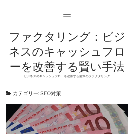
o
p
e
n
ファクタリング：ビジ
m
e
n
u
ネスのキャッシュフロ
ーを改善する賢い手法
ビジネスのキャッシュフローを改善する勝算のファクタリング
カテゴリー: SEO対策