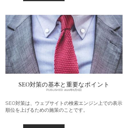
果
的
な
S
E
O
対
策
の
基
本
手
法
と
ポ
SEO対策の基本と重要なポイント
イ
ン
PUBLISHED 2020年6月6日
ト
SEO対策は、ウェブサイトの検索エンジン上での表示
順位を上げるための施策のことです。