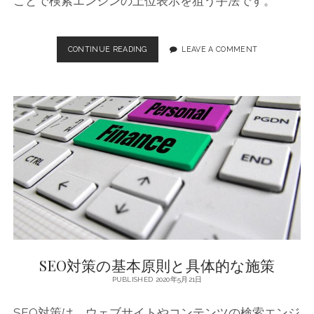
ことで検索エンジンの上位表示を狙う手法です。
対
策
の
基
CONTINUE READING
S
LEAVE A COMMENT
本
E
O
対
策
の
重
要
性
と
具
体
的
な
手
法
SEO対策の基本原則と具体的な施策
PUBLISHED 2020年5月21日
SEO対策は、ウェブサイトやコンテンツの検索エンジ