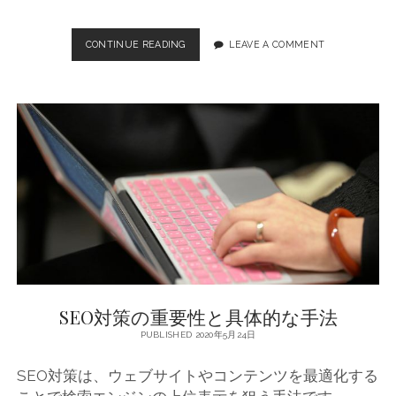
CONTINUE READING
ウ
LEAVE A COMMENT
ェ
ブ
サ
イ
ト
の
表
示
順
位
を
上
げ
る
た
SEO対策の重要性と具体的な手法
め
の
PUBLISHED 2020年5月24日
S
E
SEO対策は、ウェブサイトやコンテンツを最適化する
O