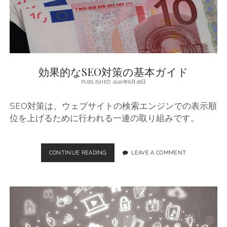
効果的なSEO対策の基本ガイド
PUBLISHED 2020年6月18日
SEO対策は、ウェブサイトの検索エンジンでの表示順
位を上げるために行われる一連の取り組みです。
CONTINUE READING
効
LEAVE A COMMENT
果
的
な
S
E
O
対