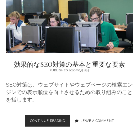
O
対
策
の
ポ
イ
ン
ト
と
基
効果的なSEO対策の基本と重要な要素
本
施
PUBLISHED 2020年6月12日
策
SEO対策は、ウェブサイトやウェブページの検索エン
ジンでの表示順位を向上させるための取り組みのこと
を指します。
CONTINUE READING
効
LEAVE A COMMENT
果
的
な