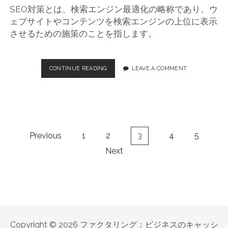
SEO対策とは、検索エンジン最適化の略称であり、ウ
ェブサイトやコンテンツを検索エンジンの上位に表示
させるための施策のことを指します。
CONTINUE READING
効
LEAVE A COMMENT
果
的
な
S
E
O
投
Previous
1
2
3
4
5
対
稿
策
Next
ナ
の
基
ビ
本
ゲ
ポ
ー
イ
シ
ン
ト
ョ
Copyright © 2026 ファクタリング：ビジネスのキャッシ