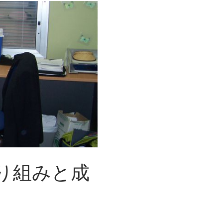
の
基
本
ポ
イ
ン
ト
：
ウ
ェ
ブ
サ
イ
ト
の
上
位
取り組みと成
表
示
を
目
指
す
た