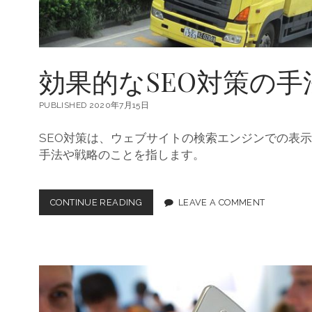
果
的
な
S
E
効果的なSEO対策の手
O
対
策
PUBLISHED 2020年7月15日
の
ポ
SEO対策は、ウェブサイトの検索エンジンでの表
イ
ン
手法や戦略のことを指します。
ト
CONTINUE READING
効
LEAVE A COMMENT
果
的
な
S
E
O
対
策