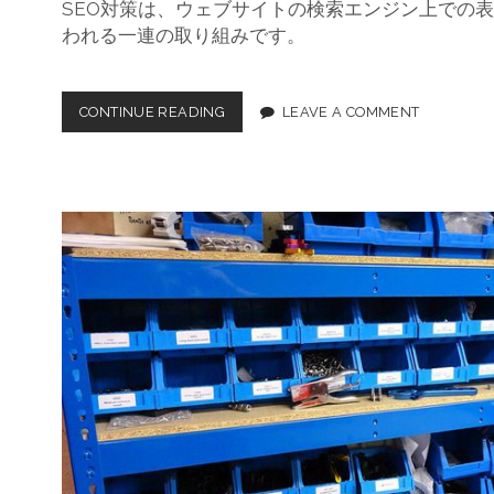
SEO対策は、ウェブサイトの検索エンジン上での
われる一連の取り組みです。
CONTINUE READING
ウ
LEAVE A COMMENT
ェ
ブ
サ
イ
ト
の
S
E
O
対
策
:
キ
ー
ワ
ー
ド
選