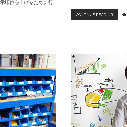
表示順位を上げるために行
CONTINUE READING
ウ
ェ
ブ
サ
イ
ト
の
検
索
エ
ン
ジ
ン
最
適
化
の
基
本
と
ポ