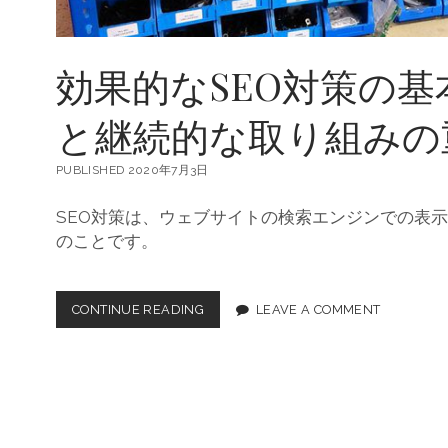
定
か
ら
効果的なSEO対策の
ユ
ー
ザ
と継続的な取り組みの
ー
満
足
PUBLISHED 2020年7月3日
ま
で
SEO対策は、ウェブサイトの検索エンジンでの表
の
のことです。
ポ
イ
ン
ト
CONTINUE READING
効
LEAVE A COMMENT
を
果
解
的
説
な
S
E
O
対