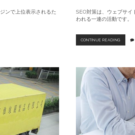
ンジンで上位表示されるた
SEO対策は、ウェブサ
われる一連の活動です。
CONTINUE READING
S
E
O
対
策
の
基
本
的
な
手
法
と
メ
リ
ッ
ト