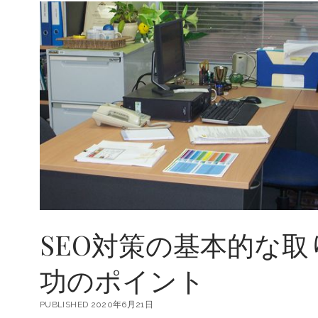
策
の
基
本
ポ
イ
ン
ト
と
継
続
的
な
取
り
組
み
SEO対策の基本的な
の
重
要
功のポイント
性
PUBLISHED 2020年6月21日