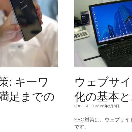
と
具
体
的
な
方
法
策: キーワ
ウェブサイ
満足までの
化の基本と
PUBLISHED 2020年7月6日
SEO対策は、ウェブサ
です。