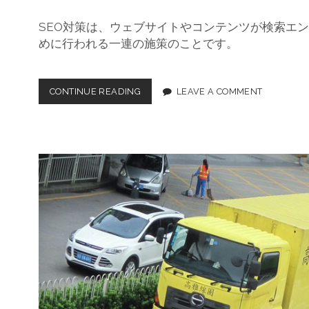
SEO対策は、ウェブサイトやコンテンツが検索エ
めに行われる一連の施策のことです。
CONTINUE READING
ウ
LEAVE A COMMENT
ェ
ブ
サ
イ
ト
の
可
視
性
向
上
の
た
め
の
効