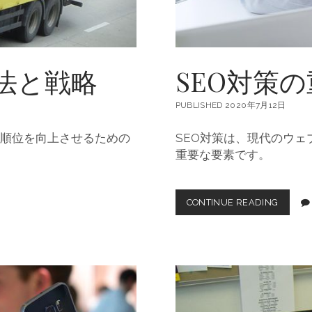
法と戦略
SEO対策
PUBLISHED 2020年7月12日
示順位を向上させるための
SEO対策は、現代のウ
重要な要素です。
CONTINUE READING
S
E
O
対
策
の
重
要
性