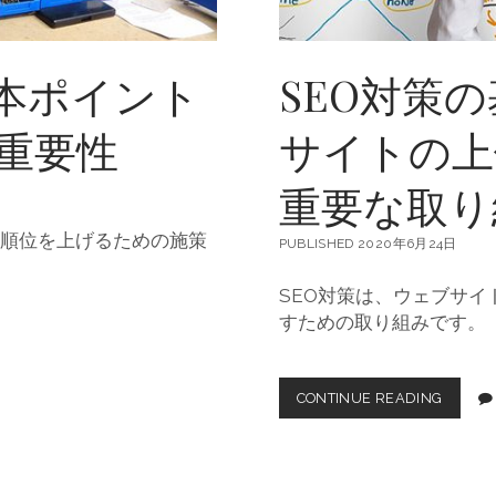
イ
ン
ト
基本ポイント
SEO対策
重要性
サイトの上
重要な取り
示順位を上げるための施策
PUBLISHED 2020年6月24日
SEO対策は、ウェブサ
すための取り組みです。
CONTINUE READING
S
E
O
対
策